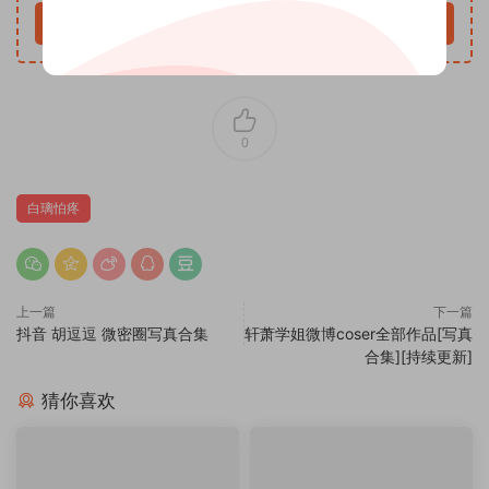
立即购买
0
白璃怕疼
上一篇
下一篇
抖音 胡逗逗 微密圈写真合集
轩萧学姐微博coser全部作品[写真
合集][持续更新]
猜你喜欢