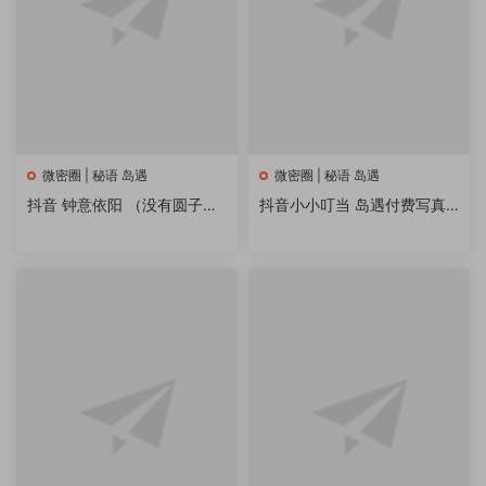
微密圈 | 秘语 岛遇
微密圈 | 秘语 岛遇
抖音 钟意依阳 （没有圆子）
抖音小小叮当 岛遇付费写真&
微密圈秘语空间 写真合集
视频 作品合集