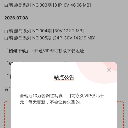
白璃 趣岛系列 NO.003期 [31P-6V 46.06 MB]
2026.07.08
白璃 趣岛系列 NO.004期 [39V 172.2 MB]
白璃 趣岛系列 NO.005期 [24P-30V 142.19 MB]
「如何下载」
：开通VIP即可获取下载地址
「VIP权益」
：全站资源免费下载！
「下载方式」
：百度云网盘，
站点公告
有问题联系客服QQ：1125247970 请备注：七图社
全站近10万套网红写真，目前永久VIP仅几十
资源下载
元！每天更新，不会让你失望的。
VIP
下载价格
专享
仅限VIP下载
升级VIP