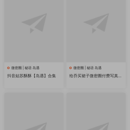
微密圈 | 秘语 岛遇
微密圈 | 秘语 岛遇
抖音姑苏酥酥【岛遇】合集
给乔买裙子微密圈付费写真&
视频 作品合集