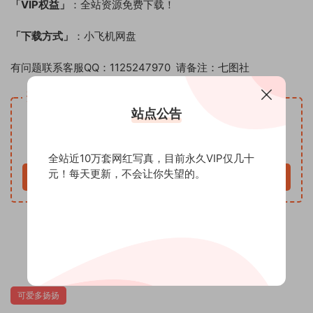
「VIP权益」
：全站资源免费下载！
「下载方式」
：小飞机网盘
有问题联系客服QQ：1125247970 请备注：七图社
资源下载
站点公告
VIP
下载价格
专享
仅限VIP下载
升级VIP
全站近10万套网红写真，目前永久VIP仅几十
元！每天更新，不会让你失望的。
立即购买
0
可爱多扬扬