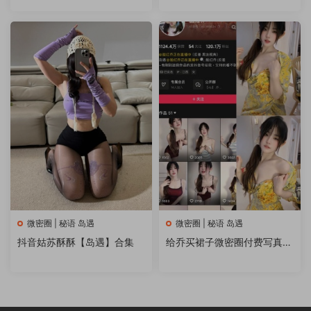
微密圈 | 秘语 岛遇
微密圈 | 秘语 岛遇
抖音姑苏酥酥【岛遇】合集
给乔买裙子微密圈付费写真&
视频 作品合集