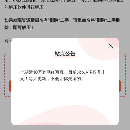
的解压软件进行解压。
如果发现资源后缀名有“删除”二字，请重命名将“删除”二字删
除，即可解压！
有问题联系客服QQ：1125247970 请备注：七图社
资源下载
站点公告
VIP
下载价格
专享
全站近10万套网红写真，目前永久VIP仅几十
仅限VIP下载
升级VIP
元！每天更新，不会让你失望的。
立即购买
0