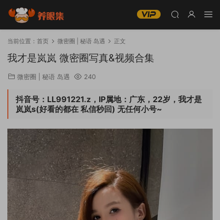
当前位置：
首页
微密圈 | 秘语 岛遇
正文
我才是岚岚 微密圈写真&视频合集
微密圈 | 秘语 岛遇
240
抖音号：LL991221.z，IP属地：广东，22岁，我才是
岚岚s(好看的都在 私信秒回) 无任何小号~