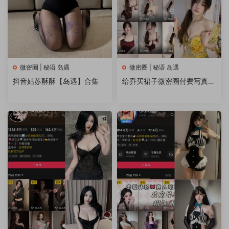
微密圈 | 秘语 岛遇
微密圈 | 秘语 岛遇
抖音姑苏酥酥【岛遇】合集
给乔买裙子微密圈付费写真&
视频 作品合集