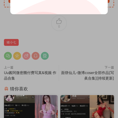
0
猪小七
上一篇
下一篇
Uu酱阿微密圈付费写真&视频 作
面饼仙儿-微博coser全部作品[写
品合集
眞合集][持续更新]
猜你喜欢