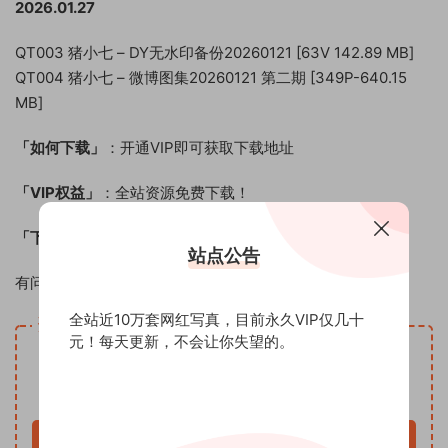
2026.01.27
QT003 猪小七 – DY无水印备份20260121 [63V 142.89 MB]
QT004 猪小七 – 微博图集20260121 第二期 [349P-640.15
MB]
「如何下载」
：开通VIP即可获取下载地址
「VIP权益」
：全站资源免费下载！
「下载方式」
：百度云网盘
站点公告
有问题联系客服QQ：1125247970
全站近10万套网红写真，目前永久VIP仅几十
资源下载
元！每天更新，不会让你失望的。
VIP
下载价格
专享
仅限VIP下载
升级VIP
立即购买