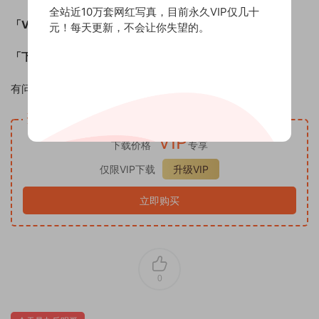
全站近10万套网红写真，目前永久VIP仅几十
「VIP权益」
：全站资源免费下载！
元！每天更新，不会让你失望的。
「下载方式」
：百度云网盘和小飞机网盘
有问题联系客服QQ：1125247970 请备注：七图社
资源下载
VIP
下载价格
专享
仅限VIP下载
升级VIP
立即购买
0