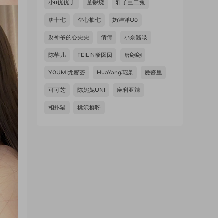
小u优优子
童锣烧
轩子巨二兔
唐十七
空心柚七
奶洋洋Oo
财神爷的心尖尖
倩倩
小奈酱啵
陈芊儿
FEILIN嗲囡囡
唐翩翩
YOUMI尤蜜荟
HuaYang花漾
爱酱里
可可芝
陈妮妮UNI
麻利亚辣
相扑猫
桃沢樱呀