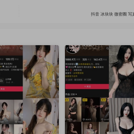
抖音 冰块块 微密圈 写