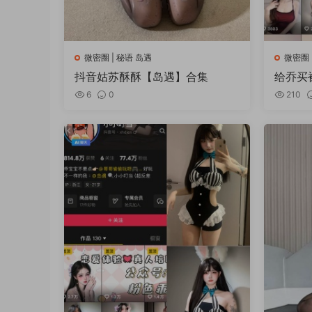
微密圈 | 秘语 岛遇
微密圈 
抖音姑苏酥酥【岛遇】合集
给乔买
作品合
6
0
210