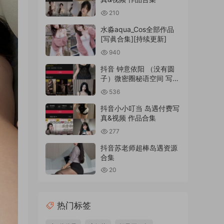
210
水淼aqua_Cos全部作品
[写眞合集][持续更新]
940
抖音 钟意依阳 （没有圆
子）微密圈秘语空间 写真
合集
536
抖音小小叮当 岛遇付费写
真&视频 作品合集
277
抖音苏老师超棒岛遇资源
合集
20
热门标签