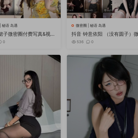
| 秘语 岛遇
微密圈 | 秘语 岛遇
裙子微密圈付费写真&视频
抖音 钟意依阳 （没有圆子）
集
圈秘语空间 写真合集
0
536
0