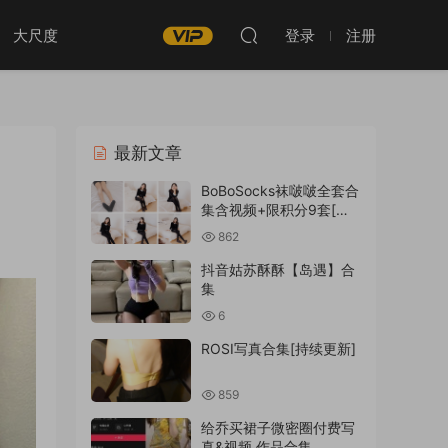
大尺度
登录
注册
最新文章
BoBoSocks袜啵啵全套合
集含视频+限积分9套[持
续更新]
862
抖音姑苏酥酥【岛遇】合
集
6
ROSI写真合集[持续更新]
859
给乔买裙子微密圈付费写
真&视频 作品合集