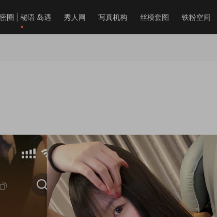
密圈 | 秘语 岛遇
秀人网
写真机构
丝模套图
铁粉空间