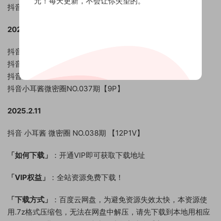
元！每天更新，不会让你失望的。
抖音 小耳酱 微密圈 NO.032期~NO.033期 【45P】
2024.12.11
抖音小耳酱微密圈NO.034期[11P3V]
抖音小耳酱微密圈NO.035期[26P]
抖音小耳酱微密圈NO.036期【19P】
抖音小耳酱微密圈NO.037期【9P】
2025.2.11
抖音 小耳酱 微密圈 NO.038期 【12P1V】
「如何下载」
：开通VIP即可获取下载地址
「VIP权益」
：全站资源免费下载！
「下载方式」
：百度云网盘，为避免资源失效太快，本资源使
用.7z格式压缩包，无法在网盘中解压，请先下载到本地用相应