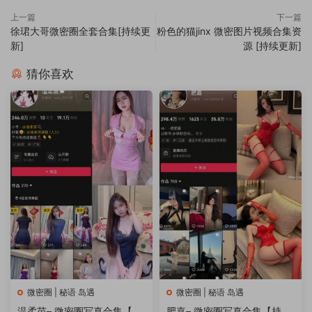
上一篇
下一篇
徐珺大哥微密圈全套合集[持续更
粉色的猫jinx 微密图片视频合集资
新]
源 [持续更新]
猜你喜欢
微密圈 | 秘语 岛遇
微密圈 | 秘语 岛遇
温柔苗– 微密圈写真合集【持
肥嘉– 微密圈写真合集【持续