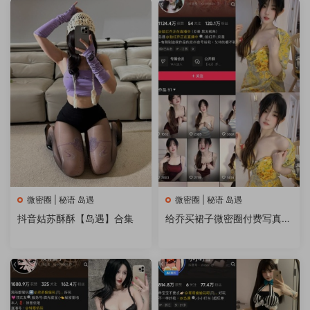
微密圈 | 秘语 岛遇
微密圈 | 秘语 岛遇
抖音姑苏酥酥【岛遇】合集
给乔买裙子微密圈付费写真&
视频 作品合集