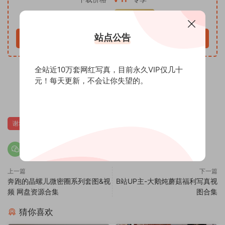
仅限VIP下载
升级VIP
站点公告
立即购买
全站近10万套网红写真，目前永久VIP仅几十
元！每天更新，不会让你失望的。
0
谢坤妮
上一篇
下一篇
奔跑的晶螺儿微密圈系列套图&视
B站UP主-大鹅炖蘑菇福利写真视
频 网盘资源合集
图合集
猜你喜欢