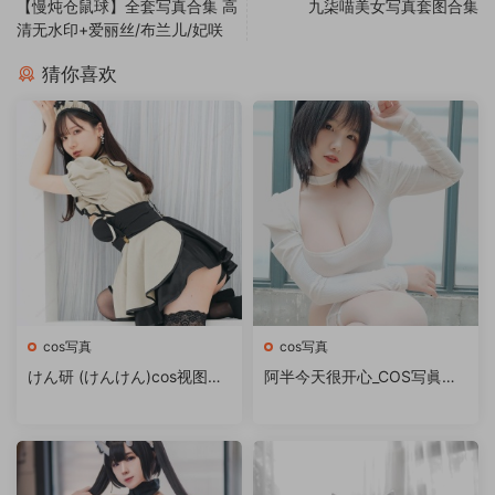
【慢炖仓鼠球】全套写真合集 高
九柒喵美女写真套图合集
清无水印+爱丽丝/布兰儿/妃咲
猜你喜欢
cos写真
cos写真
けん研 (けんけん)cos视图作
阿半今天很开心_COS写眞图
品[写眞集][持续更新]
合集[持续更新]