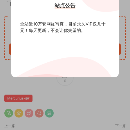
「下载方式」：百度云网盘
站点公告
资源下载
VIP
全站近10万套网红写真，目前永久VIP仅几十
下载价格
专享
元！每天更新，不会让你失望的。
仅限VIP下载
升级VIP
立即购买
0
Mercurius-i露
上一篇
下一篇