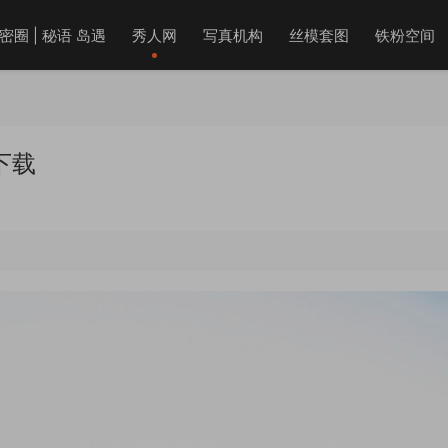
密圈 | 秘语 岛遇
秀人网
写真机构
丝模套图
铁粉空间
下载