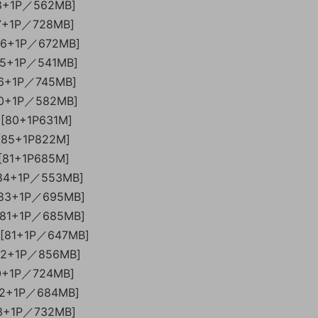
78+1P／562MB]
87+1P／728MB]
96+1P／672MB]
75+1P／541MB]
86+1P／745MB]
80+1P／582MB]
[80+1P631M]
[85+1P822M]
[81+1P685M]
[84+1P／553MB]
[83+1P／695MB]
[81+1P／685MB]
酱[81+1P／647MB]
82+1P／856MB]
80+1P／724MB]
82+1P／684MB]
83+1P／732MB]