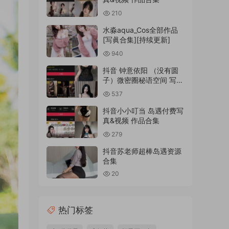
210
水淼aqua_Cos全部作品
[写眞合集][持续更新]
940
抖音 钟意依阳 （没有圆
子）微密圈秘语空间 写真
合集
537
抖音小小叮当 岛遇付费写
真&视频 作品合集
279
抖音苏老师超棒岛遇资源
合集
20
热门标签