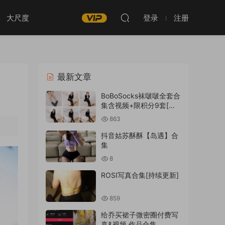
大尺度
登录
注册
最新文章
BoBoSocks袜啵啵全套合
集含视频+限积分9套[持
续更新]
863
抖音姑苏酥酥【岛遇】合
集
8
ROSI写真合集[持续更新]
859
给乔买裙子微密圈付费写
真&视频 作品合集