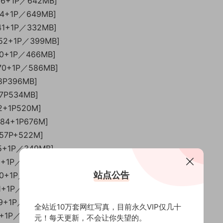
76+1P／642MB]
84+1P／649MB]
41+1P／332MB]
[52+1P／399MB]
50+1P／466MB]
[70+1P／586MB]
48P396MB]
67P534MB]
2+1P520M]
[84+1P676M]
[57P+522M]
35+1P／349MB]
50+1P／443MB]
站点公告
70+1P／453MB]
71+1P／622MB]
89+1P／637MB]
全站近10万套网红写真，目前永久VIP仅几十
1+1P／393MB]
元！每天更新，不会让你失望的。