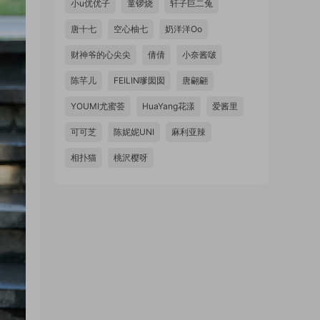
小u优优子
童锣烧
轩子巨二兔
唐十七
空心柚七
奶洋洋Oo
财神爷的心尖尖
倩倩
小奈酱啵
陈芊儿
FEILIN嗲囡囡
唐翩翩
YOUMI尤蜜荟
HuaYang花漾
爱酱里
可可芝
陈妮妮UNI
麻利亚辣
相扑猫
桃沢樱呀