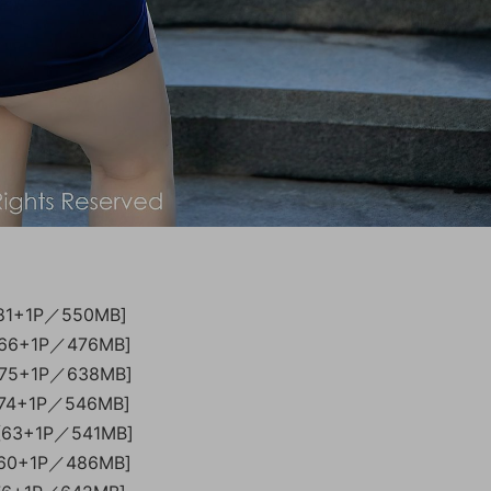
[81+1P／550MB]
[66+1P／476MB]
[75+1P／638MB]
[74+1P／546MB]
[63+1P／541MB]
[60+1P／486MB]