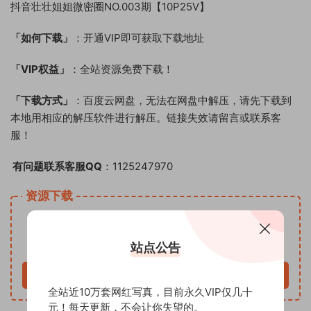
抖音壮壮姐姐微密圈NO.003期【10P25V】
「如何下载」
：开通VIP即可获取下载地址
「VIP权益」
：全站资源免费下载！
「下载方式」
：百度云网盘，无法在网盘中解压，请先下载到
本地用相应的解压软件进行解压。链接失效请留言或联系客
服！
有问题联系客服QQ
：1125247970
资源下载
VIP
下载价格
专享
仅限VIP下载
升级VIP
站点公告
立即购买
全站近10万套网红写真，目前永久VIP仅几十
元！每天更新，不会让你失望的。