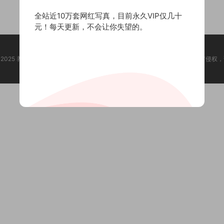
全站近10万套网红写真，目前永久VIP仅几十
元！每天更新，不会让你失望的。
ht @ 2025 养眼集 版权声明:本站所有资源均收集于网络，版权归原作者所有，如有侵