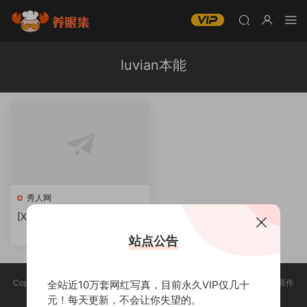
luvian本能
秀人网
[XIUREN秀人网]luvian本能写
真合集下载[持续更新]
站点公告
Copyright @ 2025 养眼集 版权声明:本站所有资源均收集于网络，版权归原作
全站近10万套网红写真，目前永久VIP仅几十
者所有，如有侵权，请联系删除。
元！每天更新，不会让你失望的。