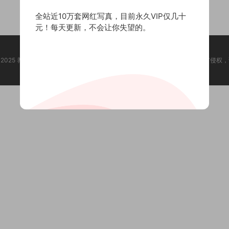
全站近10万套网红写真，目前永久VIP仅几十
元！每天更新，不会让你失望的。
ht @ 2025 养眼集 版权声明:本站所有资源均收集于网络，版权归原作者所有，如有侵