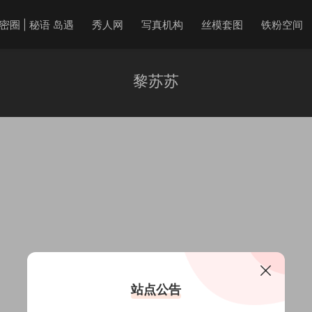
密圈 | 秘语 岛遇
秀人网
写真机构
丝模套图
铁粉空间
黎苏苏
站点公告