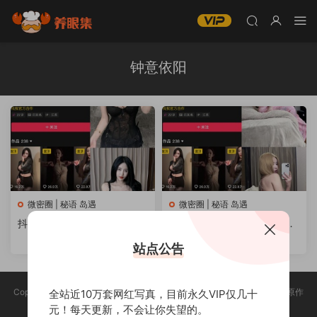
钟意依阳
微密圈 | 秘语 岛遇
微密圈 | 秘语 岛遇
抖音 钟意依阳 （没有圆子）
抖音 钟意依阳 秘语空间 NO.
微密圈秘语空间 写真合集
002期 【6P】
站点公告
Copyright @ 2025 养眼集 版权声明:本站所有资源均收集于网络，版权归原作
全站近10万套网红写真，目前永久VIP仅几十
者所有，如有侵权，请联系删除。
元！每天更新，不会让你失望的。