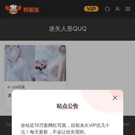
迷失人形QUQ
cos写真
迷失人形QUQ微博coser全部
作品[写眞合集][持续更新]
站点公告
Copyright @ 2025 养眼集 版权声明:本站所有资源均收集于网络，版权归原作
全站近10万套网红写真，目前永久VIP仅几十
者所有，如有侵权，请联系删除。
元！每天更新，不会让你失望的。