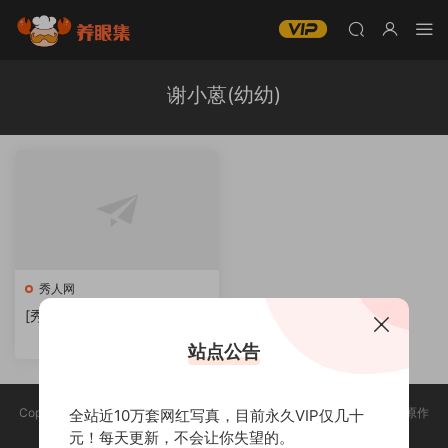
谢小蒽(幼幼)
秀人网
[秀人网] 谢小蒽(幼幼)全套写
真合集下载[持续更新]
站点公告
Copyright @ 2025 养眼集 版权声明:本站所有资源均收集于网络，版权归原作
全站近10万套网红写真，目前永久VIP仅几十
者所有，如有侵权，请联系删除。
元！每天更新，不会让你失望的。