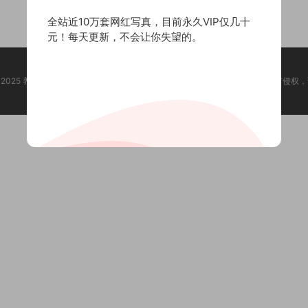
全站近10万套网红写真，目前永久VIP仅几十
元！每天更新，不会让你失望的。
ht @ 2025 养眼集 版权声明:本站所有资源均收集于网络，版权归原作者所有，如有侵