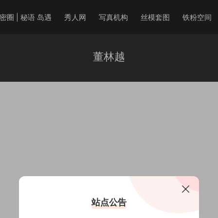
密圈 | 秘语 岛遇
秀人网
写真机构
丝模套图
铁粉空间
董林越
站点公告