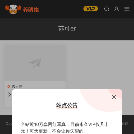
苏可er
秀人网
[XIUREN秀人网] 苏可er写真
合集下载
站点公告
Copyright @ 2025 养眼集 版权声明:本站所有资源均收集于网络，版权归原作
全站近10万套网红写真，目前永久VIP仅几十
者所有，如有侵权，请联系删除。
元！每天更新，不会让你失望的。