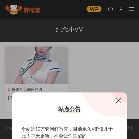
纪念小VV
微密圈 | 秘语 岛遇
纪念小小v5微密圈系列图片&
视频全套网盘资源合集[持续
站点公告
更新]
Copyright @ 2025 养眼集 版权声明:本站所有资源均收集于网络，版权归原作
全站近10万套网红写真，目前永久VIP仅几十
者所有，如有侵权，请联系删除。
元！每天更新，不会让你失望的。