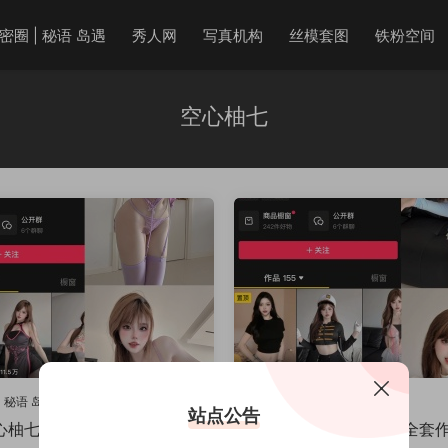
密圈 | 秘语 岛遇
秀人网
写真机构
丝模套图
铁粉空间
空心柚七
| 秘语 岛遇
微密圈 | 秘语 岛遇
站点公告
柚七微密圈 NO.008期 【1
抖音 空心柚七 微密圈全套