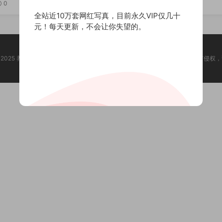
】
资源[持续更新]
0
300
0
全站近10万套网红写真，目前永久VIP仅几十
元！每天更新，不会让你失望的。
ht @ 2025 养眼集 版权声明:本站所有资源均收集于网络，版权归原作者所有，如有侵