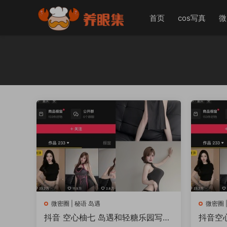
首页
cos写真
微
微密圈 | 秘语 岛遇
微密圈 
抖音 空心柚七 岛遇和轻糖乐园写真
抖音空心