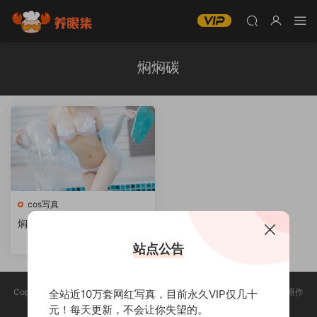
焖焖碳
cos写真
焖焖碳-微博coser全部作品
[写眞合集][持续更新]
站点公告
Copyright @ 2025 养眼集 版权声明:本站所有资源均收集于网络，版权归原作
全站近10万套网红写真，目前永久VIP仅几十
者所有，如有侵权，请联系删除。
元！每天更新，不会让你失望的。