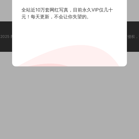
全站近10万套网红写真，目前永久VIP仅几十
元！每天更新，不会让你失望的。
ht @ 2025 养眼集 版权声明:本站所有资源均收集于网络，版权归原作者所有，如有侵