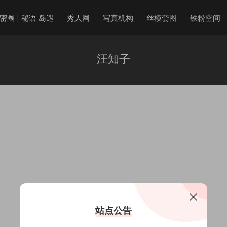
密圈 | 秘语 岛遇
秀人网
写真机构
丝模套图
铁粉空间
汪知子
站点公告