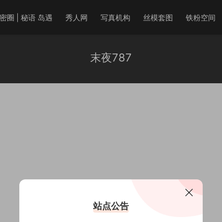
密圈 | 秘语 岛遇
秀人网
写真机构
丝模套图
铁粉空间
末夜787
站点公告