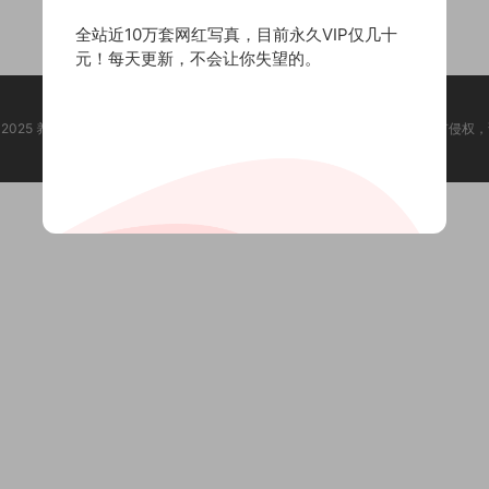
全站近10万套网红写真，目前永久VIP仅几十
元！每天更新，不会让你失望的。
ht @ 2025 养眼集 版权声明:本站所有资源均收集于网络，版权归原作者所有，如有侵