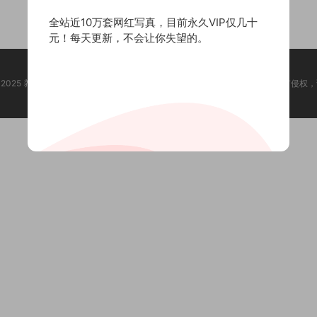
全站近10万套网红写真，目前永久VIP仅几十
元！每天更新，不会让你失望的。
ht @ 2025 养眼集 版权声明:本站所有资源均收集于网络，版权归原作者所有，如有侵