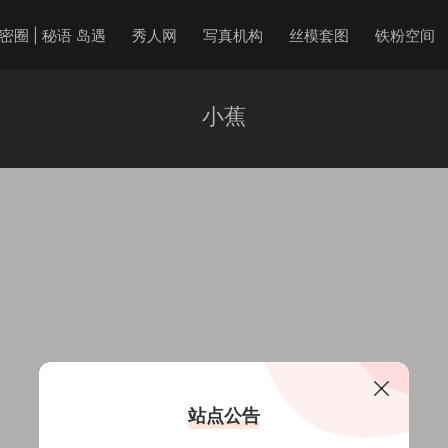
密圈 | 秘语 岛遇
秀人网
写真机构
丝模套图
铁粉空间
小蕉
站点公告