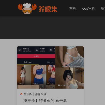
首页
cos写真
微
微密圈 | 秘语 岛遇
【微密圈】特务蕉/小蕉合集