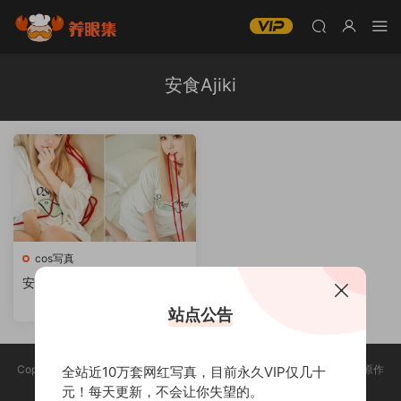
安食Ajiki
cos写真
安食AjikiCos图全部资源[作品
合集][持续更新]
站点公告
Copyright @ 2025 养眼集 版权声明:本站所有资源均收集于网络，版权归原作
全站近10万套网红写真，目前永久VIP仅几十
者所有，如有侵权，请联系删除。
元！每天更新，不会让你失望的。