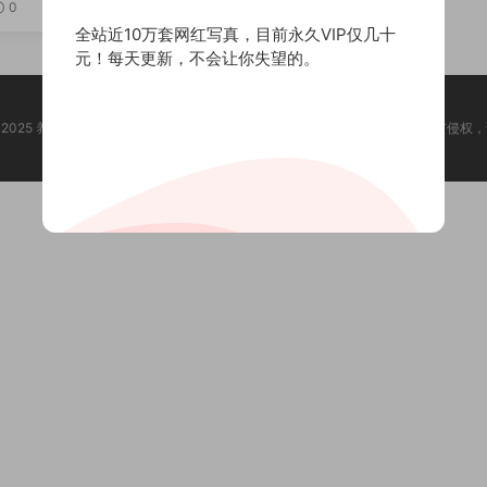
[持续更新]
0
全站近10万套网红写真，目前永久VIP仅几十
元！每天更新，不会让你失望的。
ht @ 2025 养眼集 版权声明:本站所有资源均收集于网络，版权归原作者所有，如有侵