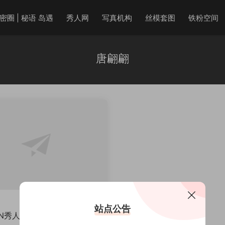
密圈 | 秘语 岛遇
秀人网
写真机构
丝模套图
铁粉空间
唐翩翩
站点公告
REN秀人网] 唐翩翩 美女写真