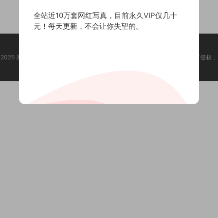
全站近10万套网红写真，目前永久VIP仅几十
元！每天更新，不会让你失望的。
ht @ 2025 养眼集 版权声明:本站所有资源均收集于网络，版权归原作者所有，如有侵