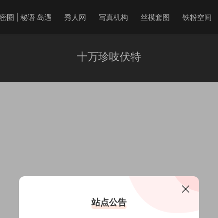
密圈 | 秘语 岛遇
秀人网
写真机构
丝模套图
铁粉空间
十万珍吱伏特
站点公告