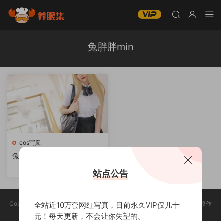
兔胖胖min
cos写真
兔胖胖min微博coser全部作
品[写眞合集][持续更新]
站点公告
Copyright @ 2025 养眼集 版权声明:本站所有资源均收集于网络，版权归原作
全站近10万套网红写真，目前永久VIP仅几十
者所有，如有侵权，请联系删除。
元！每天更新，不会让你失望的。