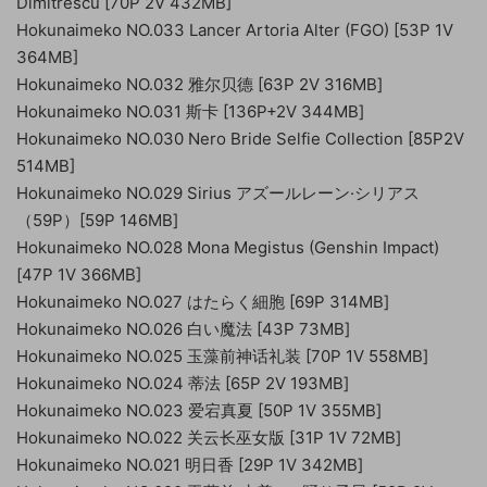
Dimitrescu [70P 2V 432MB]
Hokunaimeko NO.033 Lancer Artoria Alter (FGO) [53P 1V
364MB]
Hokunaimeko NO.032 雅尔贝德 [63P 2V 316MB]
Hokunaimeko NO.031 斯卡 [136P+2V 344MB]
Hokunaimeko NO.030 Nero Bride Selfie Collection [85P2V
514MB]
Hokunaimeko NO.029 Sirius アズールレーン·シリアス
（59P）[59P 146MB]
Hokunaimeko NO.028 Mona Megistus (Genshin Impact)
[47P 1V 366MB]
Hokunaimeko NO.027 はたらく細胞 [69P 314MB]
Hokunaimeko NO.026 白い魔法 [43P 73MB]
Hokunaimeko NO.025 玉藻前神话礼装 [70P 1V 558MB]
Hokunaimeko NO.024 蒂法 [65P 2V 193MB]
Hokunaimeko NO.023 爱宕真夏 [50P 1V 355MB]
Hokunaimeko NO.022 关云长巫女版 [31P 1V 72MB]
Hokunaimeko NO.021 明日香 [29P 1V 342MB]