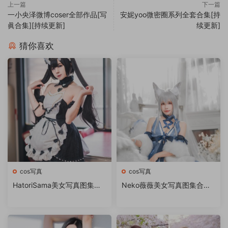
上一篇
下一篇
一小央泽微博coser全部作品[写
安妮yoo微密圈系列全套合集[持
眞合集][持续更新]
续更新]
猜你喜欢
cos写真
cos写真
HatoriSama美女写真图集下
Neko薇薇美女写真图集合集
载
打包下载