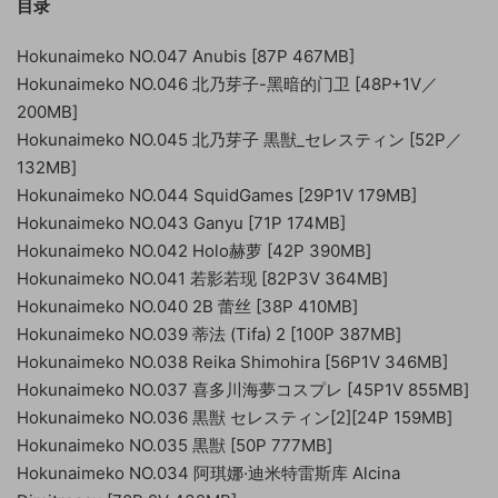
目录
Hokunaimeko NO.047 Anubis [87P 467MB]
Hokunaimeko NO.046 北乃芽子-黑暗的门卫 [48P+1V／
200MB]
Hokunaimeko NO.045 北乃芽子 黒獣_セレスティン [52P／
132MB]
Hokunaimeko NO.044 SquidGames [29P1V 179MB]
Hokunaimeko NO.043 Ganyu [71P 174MB]
Hokunaimeko NO.042 Holo赫萝 [42P 390MB]
Hokunaimeko NO.041 若影若现 [82P3V 364MB]
Hokunaimeko NO.040 2B 蕾丝 [38P 410MB]
Hokunaimeko NO.039 蒂法 (Tifa) 2 [100P 387MB]
Hokunaimeko NO.038 Reika Shimohira [56P1V 346MB]
Hokunaimeko NO.037 喜多川海夢コスプレ [45P1V 855MB]
Hokunaimeko NO.036 黒獣 セレスティン[2][24P 159MB]
Hokunaimeko NO.035 黒獣 [50P 777MB]
Hokunaimeko NO.034 阿琪娜·迪米特雷斯库 Alcina