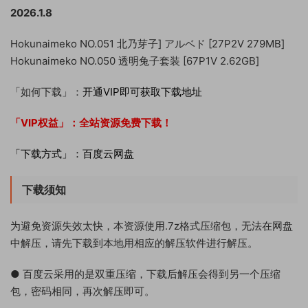
2026.1.8
Hokunaimeko NO.051 北乃芽子] アルベド [27P2V 279MB]
Hokunaimeko NO.050 透明兔子套装 [67P1V 2.62GB]
「如何下载」：
开通VIP即可获取下载地址
「VIP权益」：
全站资源免费下载！
「下载方式」：百度云网盘
下载须知
为避免资源失效太快，本资源使用.7z格式压缩包，无法在网盘
中解压，请先下载到本地用相应的解压软件进行解压。
● 百度云采用的是双重压缩，下载后解压会得到另一个压缩
包，密码相同，再次解压即可。