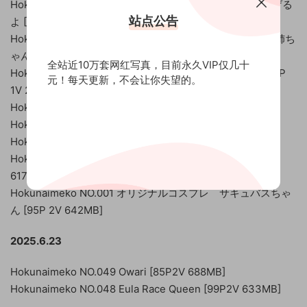
Hokunaimeko NO.008 オリジナルコスプレ 看病してあげる
站点公告
よ [41P 1V 190MB]
Hokunaimeko NO.007 オリジナルコスプレ オートバイお姉ち
ゃん [73P 2V 234MB]
全站近10万套网红写真，目前永久VIP仅几十
Hokunaimeko NO.006 オリジナルコスプレ 闇の門番 [51P
元！每天更新，不会让你失望的。
1V 207MB]
Hokunaimeko NO.005 玉藻の前私服ver [76P 130MB]
Hokunaimeko NO.004 玉藻前制服ver [96 1V 397MB]
Hokunaimeko NO.003 マシュ メイド服ver [68P 1V 1GB]
Hokunaimeko NO.002 マシュ キリエライト [106P 2V
617MB]
Hokunaimeko NO.001 オリジナルコスプレ サキュバスちゃ
ん [95P 2V 642MB]
2025.6.23
Hokunaimeko NO.049 Owari [85P2V 688MB]
Hokunaimeko NO.048 Eula Race Queen [99P2V 633MB]