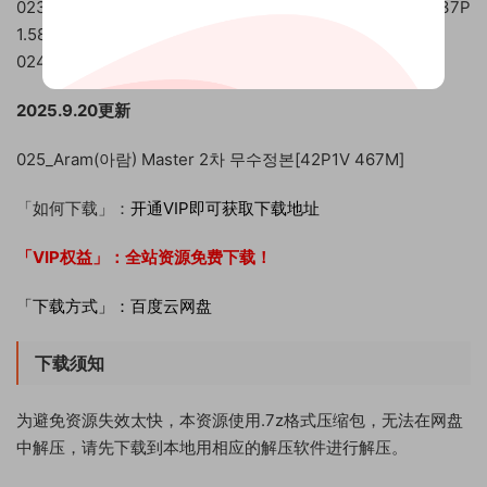
023_DJAWA Photo Vol.0340 Aram Messed up Denim [137P
1.58GB]
024_Aram(아람) Private Web leak 2[166P-66V-1.53G]
2025.9.20更新
025_Aram(아람) Master 2차 무수정본[42P1V 467M]
「如何下载」：
开通VIP即可获取下载地址
「VIP权益」：
全站资源免费下载！
「下载方式」：百度云网盘
下载须知
为避免资源失效太快，本资源使用.7z格式压缩包，无法在网盘
中解压，请先下载到本地用相应的解压软件进行解压。