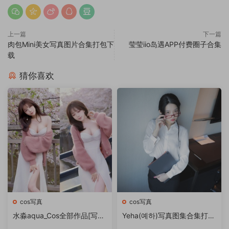
上一篇
下一篇
肉包Mini美女写真图片合集打包下
莹莹iio岛遇APP付费圈子合集
载
猜你喜欢
cos写真
cos写真
水淼aqua_Cos全部作品[写眞
Yeha(예하)写真图集合集打包
合集][持续更新]
下载