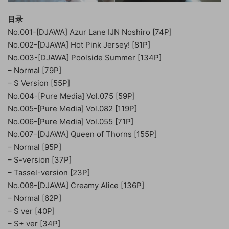
目录
No.001-[DJAWA] Azur Lane IJN Noshiro [74P]
No.002-[DJAWA] Hot Pink Jersey! [81P]
No.003-[DJAWA] Poolside Summer [134P]
– Normal [79P]
– S Version [55P]
No.004-[Pure Media] Vol.075 [59P]
No.005-[Pure Media] Vol.082 [119P]
No.006-[Pure Media] Vol.055 [71P]
No.007-[DJAWA] Queen of Thorns [155P]
– Normal [95P]
– S-version [37P]
– Tassel-version [23P]
No.008-[DJAWA] Creamy Alice [136P]
– Normal [62P]
– S ver [40P]
– S+ ver [34P]