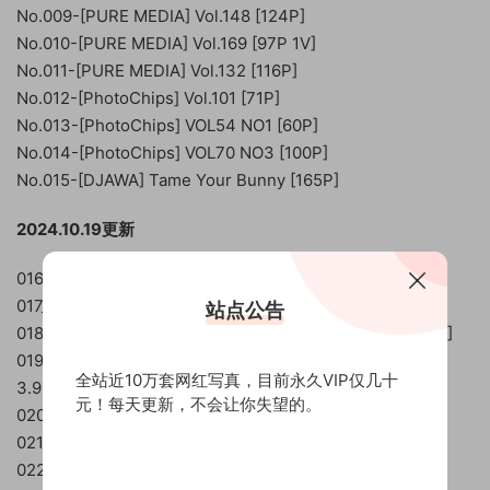
No.009-[PURE MEDIA] Vol.148 [124P]
No.010-[PURE MEDIA] Vol.169 [97P 1V]
No.011-[PURE MEDIA] Vol.132 [116P]
No.012-[PhotoChips] Vol.101 [71P]
No.013-[PhotoChips] VOL54 NO1 [60P]
No.014-[PhotoChips] VOL70 NO3 [100P]
No.015-[DJAWA] Tame Your Bunny [165P]
2024.10.19更新
016_Pure Media 205 Aram [208P3V 945MB]
017_PhotoChips Aram (아람) Vol.070 No.01 [60P-1.1GB]
站点公告
018_PhotoChips Vol.95 Aram (아람) No.05 [138P-416MB]
019_DJAWA Photo Aram (아람) Tame Your Bunny [164P-
全站近10万套网红写真，目前永久VIP仅几十
3.99GB]
元！每天更新，不会让你失望的。
020_PhotoChips Vol.73 No.4 Aram (아람) [81P／225MB]
021_LIKEY Aram (아람) A Urologist Nurse [55P 902MB]
022_Aram杂图[273p+74v 3.4G]