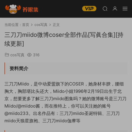
当前位置：
首页
cos写真
正文
三刀刀miido微博coser全部作品[写眞合集][持
续更新]
cos写真
316
资料简介
三刀刀Miido，是中动爱盟旗下的COSER，她身材丰腴，腰细
胸大，胸部堪比头还大，Miido小姐1996年2月19日出生于北
京，想要更多了解三刀刀miido图集吗？她的微博账号是三刀刀
Miido/@miidoo酱，而在推特上，你可以关注她的账号
@miido233。出名作品有：三刀刀miido圣诞特辑、三刀刀
miido天狼星旗袍、三刀刀miido伽摩等