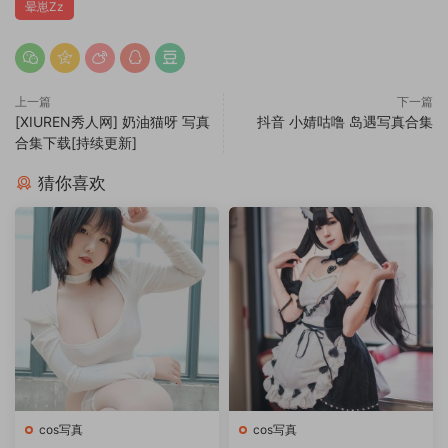
晕崽Zz
上一篇
下一篇
[XIUREN秀人网] 奶油猫呀 写真
抖音 小婧咕噜 岛遇写真合集
合集下载[持续更新]
猜你喜欢
cos写真
cos写真