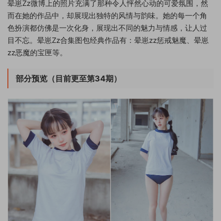
晕崽Zz微博上的照片充满了那种令人怦然心动的可爱氛围，然
而在她的作品中，却展现出独特的风情与韵味。她的每一个角
色扮演都仿佛是一次化身，展现出不同的魅力与情感，让人过
目不忘。晕崽Zz合集图包经典作品有：晕崽zz惩戒魅魔、晕崽
zz恶魔的宝匣等。
部分预览（目前更至第34期）