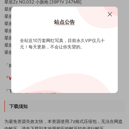
晕崽Zz NO.032 小旗袍 [39P1V 247MB]
晕崽Zz NO.031 抹胸小白兔 [31P-159M]
晕崽Zz NO.030 出浴 [27P-220MB]
站点公告
晕崽Zz NO.029 小熊 [26P-278MB]
晕崽Zz NO.028 樱之诱惑 [67P-417MB]
晕崽Zz NO.027 捆绑抹油(恶魔的宝匣) [28P-342MB]
全站近10万套网红写真，目前永久VIP仅几十
晕崽Zz NO.026 新衣 [87P-128MB]
元！每天更新，不会让你失望的。
晕崽Zz NO.025 白丝萝莉 [28P-226MB]
「如何下载」：
开通VIP即可获取下载地址
「VIP权益」：
全站资源免费下载！
「下载方式」：百度云网盘
下载须知
为避免资源失效太快，本资源使用.7z格式压缩包，无法在网盘
中解压，请先下载到本地用相应的解压软件进行解压。