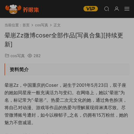
当前位置：
首页
cos写真
正文
晕崽Zz微博coser全部作品[写眞合集][持续更
新]
cos写真
282
资料简介
晕崽Zz，中国重庆的Coser，诞生于2001年5月23日，双子座
的她如同星座一般充满活力与变幻。在网络上，她以“晕崽”为
名，标记常为“·晕崽·”。热爱二次元文化的她，通过角色扮演，
将自己对动漫、游戏等作品的热爱与理解展现得淋漓尽致。尽
管微博账号遭封，如今以柳郁子_之名，仍拥有15万粉丝，她的
魅力不曾减退。